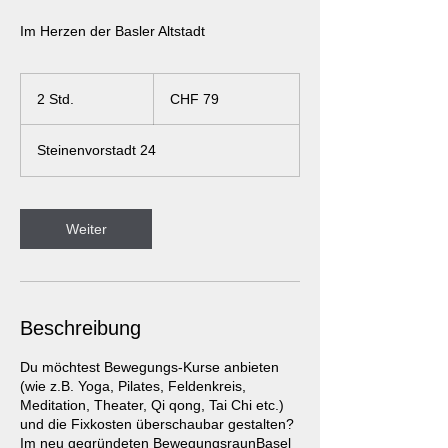
Im Herzen der Basler Altstadt
79
Schweizer
2 Std.
2
CHF 79
Franken
S
t
Steinenvorstadt 24
d
.
Weiter
Beschreibung
Du möchtest Bewegungs-Kurse anbieten
(wie z.B. Yoga, Pilates, Feldenkreis,
Meditation, Theater, Qi qong, Tai Chi etc.)
und die Fixkosten überschaubar gestalten?
Im neu gegründeten BewegungsraunBasel