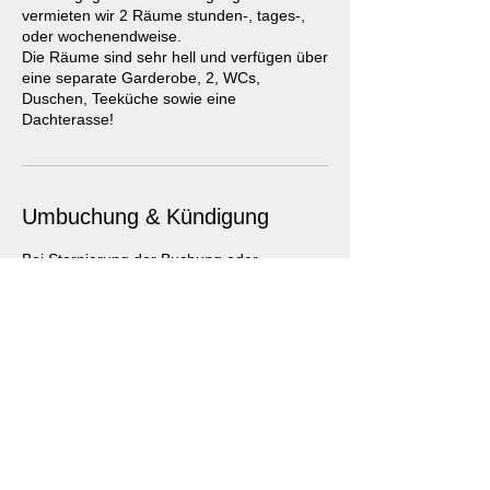
vermieten wir 2 Räume stunden-, tages-,
oder wochenendweise.
Die Räume sind sehr hell und verfügen über
eine separate Garderobe, 2, WCs,
Duschen, Teeküche sowie eine
Dachterasse!
Umbuchung & Kündigung
Bei Stornierung der Buchung oder
Nichterscheinen wird die gesamte
Mietbetrag geschuldet.
Kontaktangaben
Steinenvorstadt 24, Basel, Switzerland
+41787900102
unikat45@gmx.ch